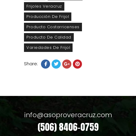
Frijoles Veracruz
Producción De Frijol
Producto Costarricenses
Producto De Calidad
Variedades De Frijol
Share:
info@asoproveracruz.com
(506) 8406-0759